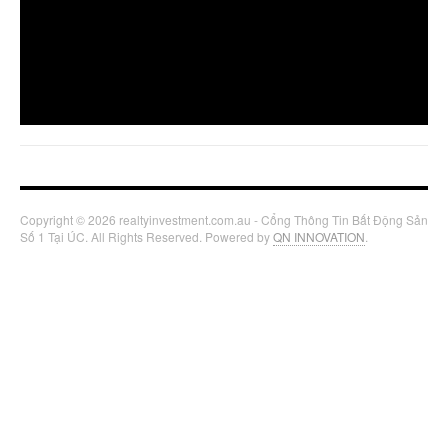
Copyright © 2026 realtyinvestment.com.au - Cổng Thông Tin Bất Động Sản
Số 1 Tại ÚC. All Rights Reserved. Powered by
QN INNOVATION
.